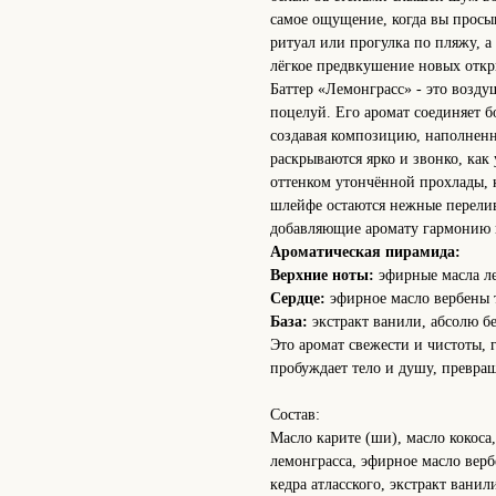
самое ощущение, когда вы просып
ритуал или прогулка по пляжу, а
лёгкое предвкушение новых откр
Баттер «Лемонграсс» - это возду
поцелуй. Его аромат соединяет б
создавая композицию, наполнен
раскрываются ярко и звонко, как
оттенком утончённой прохлады, к
шлейфе остаются нежные перелив
добавляющие аромату гармонию 
Ароматическая пирамида:
Верхние ноты:
эфирные масла ле
Сердце:
эфирное масло вербены 
База:
экстракт ванили, абсолю б
Это аромат свежести и чистоты, 
пробуждает тело и душу, превра
Состав:
Масло карите (ши), масло кокоса
лемонграсса, эфирное масло вер
кедра атласского, экстракт ванил