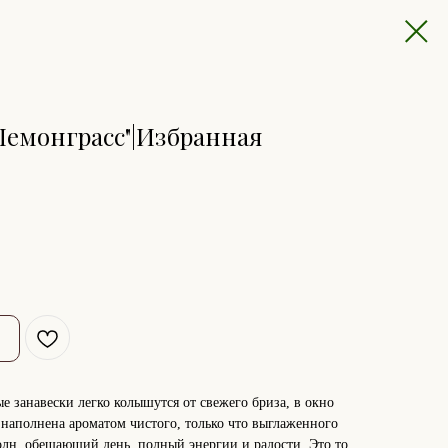
"Лемонграсс"|Избранная
е занавески легко колышутся от свежего бриза, в окно
а наполнена ароматом чистого, только что выглаженного
олн, обещающий день, полный энергии и радости. Это то