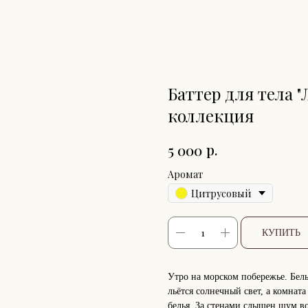
Баттер для тела 
коллекция
р.
5 000
Аромат
Цитрусовый
КУПИТЬ
Утро на морском побережье. Белы
льётся солнечный свет, а комнат
белья. За стенами слышен шум в