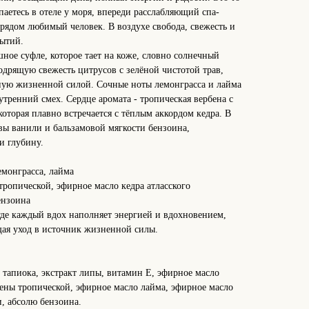
аетесь в отеле у моря, впереди расслабляющий спа-
 рядом любимый человек. В воздухе свобода, свежесть и
ытий.
шное суфле, которое тает на коже, словно солнечный
одрящую свежесть цитрусов с зелёной чистотой трав,
ную жизненной силой. Сочные ноты лемонграсса и лайма
 утренний смех. Сердце аромата - тропическая вербена с
оторая плавно встречается с тёплым аккордом кедра. В
ы ванили и бальзамовой мягкости бензоина,
и глубину.
монграсса, лайма
тропической, эфирное масло кедра атласского
ензоина
где каждый вдох наполняет энергией и вдохновением,
щая уход в источник жизненной силы.
, тапиока, экстракт липы, витамин Е, эфирное масло
бены тропической, эфирное масло лайма, эфирное масло
и, абсолю бензоина.